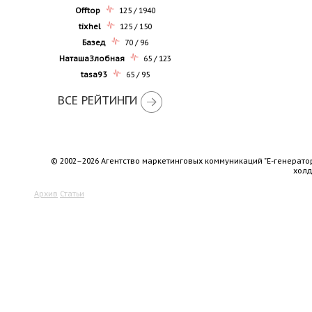
Offtop
125 / 1940
tixhel
125 / 150
Базед
70 / 96
НаташаЗлобная
65 / 123
tasa93
65 / 95
ВСЕ РЕЙТИНГИ
© 2002–2026 Агентство маркетинговых коммуникаций "Е-генерато
хол
Архив
Статьи