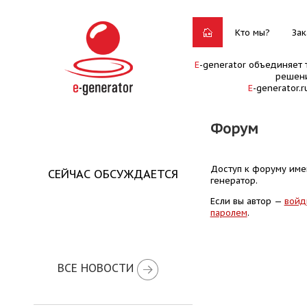
Кто мы?
Зак
E
-generator объединяет 
решени
E
-generator.
Форум
Доступ к форуму имею
СЕЙЧАС ОБСУЖДАЕТСЯ
генератор.
Если вы автор —
войд
паролем
.
ВСЕ НОВОСТИ