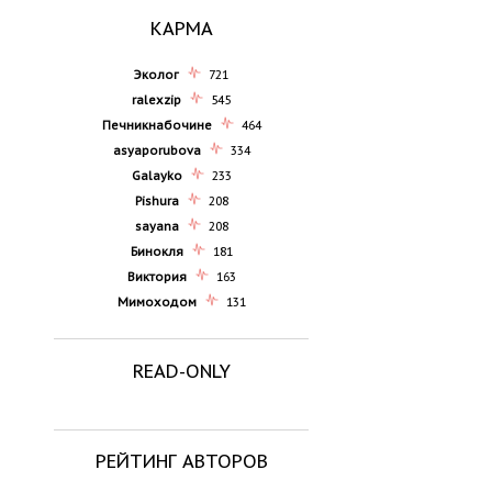
КАРМА
Эколог
721
ralexzip
545
Печникнабочине
464
asyaporubova
334
Galayko
233
Pishura
208
sayana
208
Бинокля
181
Виктория
163
Мимоходом
131
READ-ONLY
РЕЙТИНГ АВТОРОВ