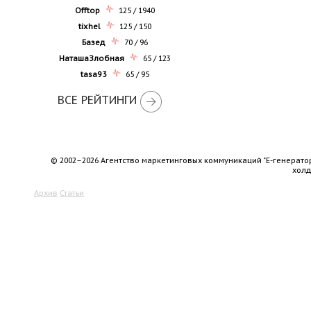
Offtop
125 / 1940
tixhel
125 / 150
Базед
70 / 96
НаташаЗлобная
65 / 123
tasa93
65 / 95
ВСЕ РЕЙТИНГИ
© 2002–2026 Агентство маркетинговых коммуникаций "Е-генерато
хол
Архив
Статьи