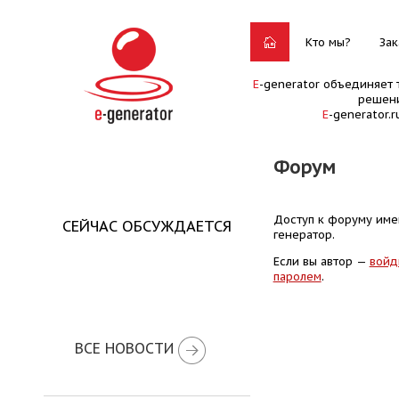
Кто мы?
Зак
E
-generator объединяет 
решени
E
-generator.
Форум
Доступ к форуму имею
СЕЙЧАС ОБСУЖДАЕТСЯ
генератор.
Если вы автор —
войд
паролем
.
ВСЕ НОВОСТИ