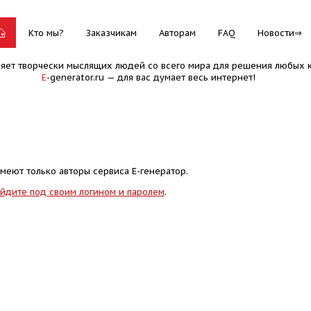
Кто мы?
Заказчикам
Авторам
FAQ
Новости
няет творчески мыслящих людей со всего мира для решения любых к
E
-generator.ru — для вас думает весь интернет!
меют только авторы сервиса Е-генератор.
йдите под своим логином и паролем
.