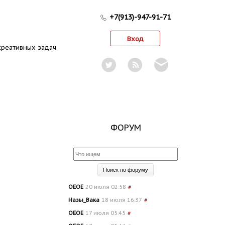
+7(913)-947-91-71
Вход
реативных задач.
ФОРУМ
OEOE
20 июля 02:58
#
Назы_Вака
18 июля 16:37
#
OEOE
17 июля 05:45
#