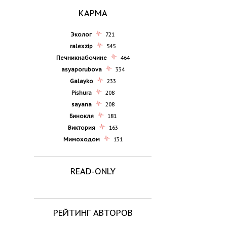
КАРМА
Эколог
721
ralexzip
545
Печникнабочине
464
asyaporubova
334
Galayko
233
Pishura
208
sayana
208
Бинокля
181
Виктория
163
Мимоходом
131
READ-ONLY
РЕЙТИНГ АВТОРОВ