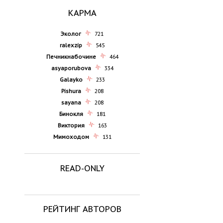
КАРМА
Эколог
721
ralexzip
545
Печникнабочине
464
asyaporubova
334
Galayko
233
Pishura
208
sayana
208
Бинокля
181
Виктория
163
Мимоходом
131
READ-ONLY
РЕЙТИНГ АВТОРОВ