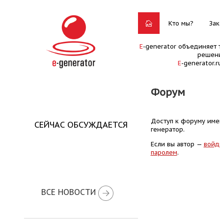
Кто мы?
Зак
E
-generator объединяет 
решени
E
-generator.
Форум
Доступ к форуму имею
СЕЙЧАС ОБСУЖДАЕТСЯ
генератор.
Если вы автор —
войд
паролем
.
ВСЕ НОВОСТИ