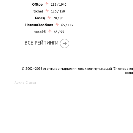
Offtop
125 / 1940
tixhel
125 / 150
Базед
70 / 96
НаташаЗлобная
65 / 123
tasa93
65 / 95
ВСЕ РЕЙТИНГИ
© 2002–2026 Агентство маркетинговых коммуникаций "Е-генерато
хол
Архив
Статьи