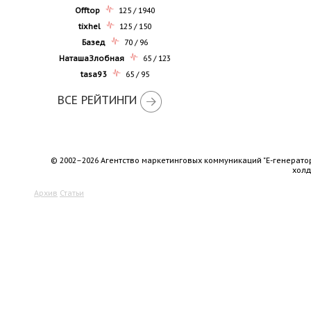
Offtop
125 / 1940
tixhel
125 / 150
Базед
70 / 96
НаташаЗлобная
65 / 123
tasa93
65 / 95
ВСЕ РЕЙТИНГИ
© 2002–2026 Агентство маркетинговых коммуникаций "Е-генерато
хол
Архив
Статьи