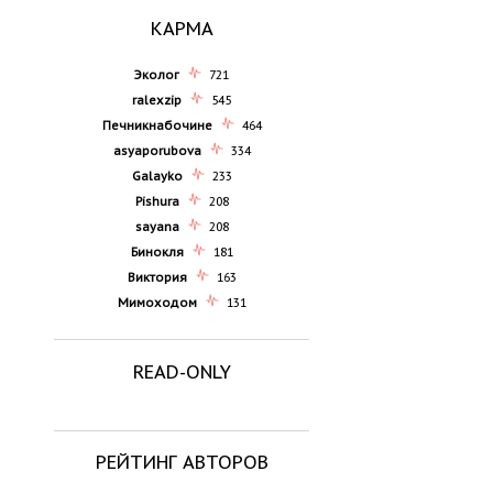
КАРМА
Эколог
721
ralexzip
545
Печникнабочине
464
asyaporubova
334
Galayko
233
Pishura
208
sayana
208
Бинокля
181
Виктория
163
Мимоходом
131
READ-ONLY
РЕЙТИНГ АВТОРОВ