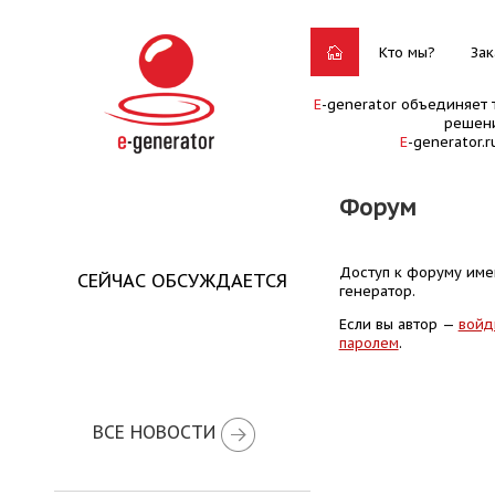
Кто мы?
Зак
E
-generator объединяет 
решени
E
-generator.
Форум
Доступ к форуму имею
СЕЙЧАС ОБСУЖДАЕТСЯ
генератор.
Если вы автор —
войд
паролем
.
ВСЕ НОВОСТИ