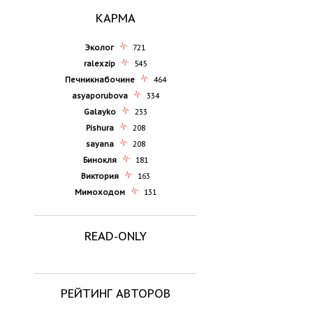
КАРМА
Эколог
721
ralexzip
545
Печникнабочине
464
asyaporubova
334
Galayko
233
Pishura
208
sayana
208
Бинокля
181
Виктория
163
Мимоходом
131
READ-ONLY
РЕЙТИНГ АВТОРОВ