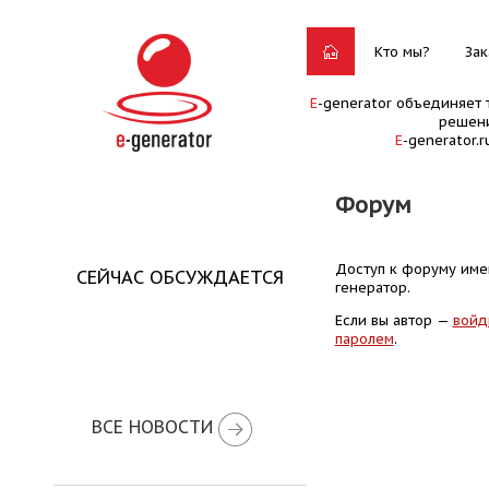
Кто мы?
Зак
E
-generator объединяет 
решени
E
-generator.
Форум
Доступ к форуму имею
СЕЙЧАС ОБСУЖДАЕТСЯ
генератор.
Если вы автор —
войд
паролем
.
ВСЕ НОВОСТИ