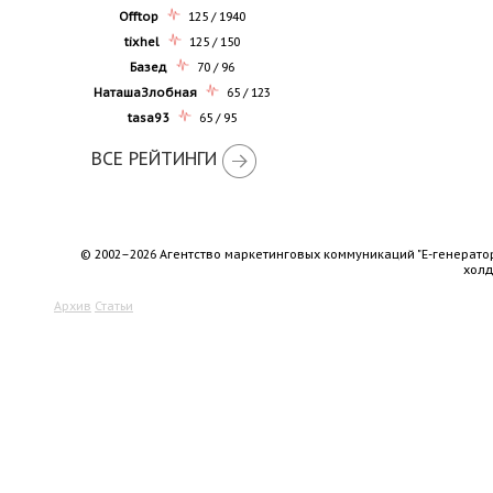
Offtop
125 / 1940
tixhel
125 / 150
Базед
70 / 96
НаташаЗлобная
65 / 123
tasa93
65 / 95
ВСЕ РЕЙТИНГИ
© 2002–2026 Агентство маркетинговых коммуникаций "Е-генерато
хол
Архив
Статьи