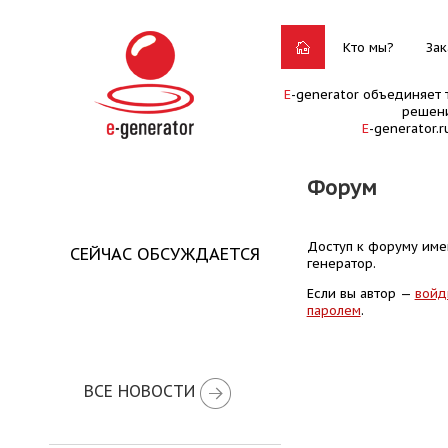
Кто мы?
Зак
E
-generator объединяет 
решени
E
-generator.
Форум
Доступ к форуму имею
СЕЙЧАС ОБСУЖДАЕТСЯ
генератор.
Если вы автор —
войд
паролем
.
ВСЕ НОВОСТИ