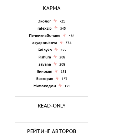
КАРМА
Эколог
721
ralexzip
545
Печникнабочине
464
asyaporubova
334
Galayko
233
Pishura
208
sayana
208
Бинокля
181
Виктория
163
Мимоходом
131
READ-ONLY
РЕЙТИНГ АВТОРОВ