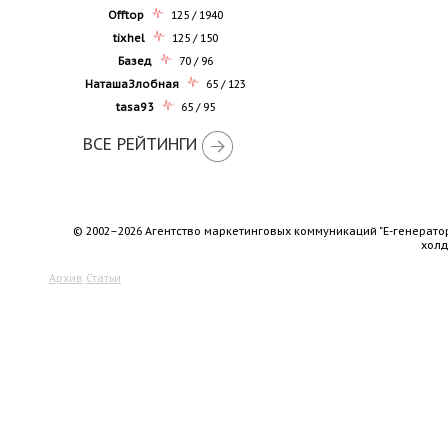
Offtop
125 / 1940
tixhel
125 / 150
Базед
70 / 96
НаташаЗлобная
65 / 123
tasa93
65 / 95
ВСЕ РЕЙТИНГИ
© 2002–2026 Агентство маркетинговых коммуникаций "Е-генерато
хол
Архив
Статьи