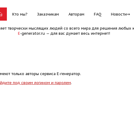
Кто мы?
Заказчикам
Авторам
FAQ
Новости
няет творчески мыслящих людей со всего мира для решения любых к
E
-generator.ru — для вас думает весь интернет!
меют только авторы сервиса Е-генератор.
йдите под своим логином и паролем
.