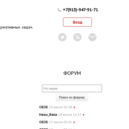
+7(913)-947-91-71
Вход
реативных задач.
ФОРУМ
OEOE
20 июля 02:58
#
Назы_Вака
18 июля 16:37
#
OEOE
17 июля 05:45
#