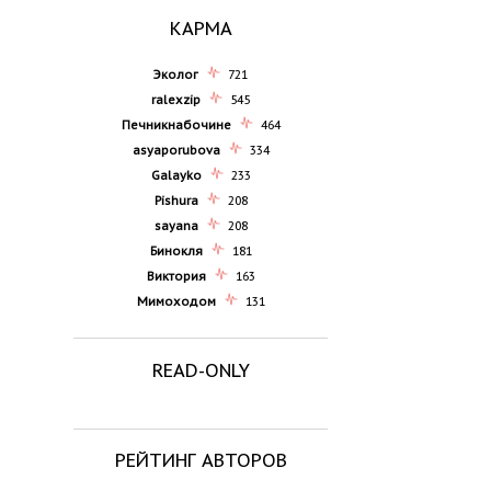
КАРМА
Эколог
721
ralexzip
545
Печникнабочине
464
asyaporubova
334
Galayko
233
Pishura
208
sayana
208
Бинокля
181
Виктория
163
Мимоходом
131
READ-ONLY
РЕЙТИНГ АВТОРОВ