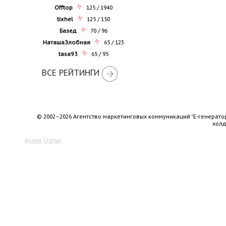
Offtop
125 / 1940
tixhel
125 / 150
Базед
70 / 96
НаташаЗлобная
65 / 123
tasa93
65 / 95
ВСЕ РЕЙТИНГИ
© 2002–2026 Агентство маркетинговых коммуникаций "Е-генерато
хол
Архив
Статьи