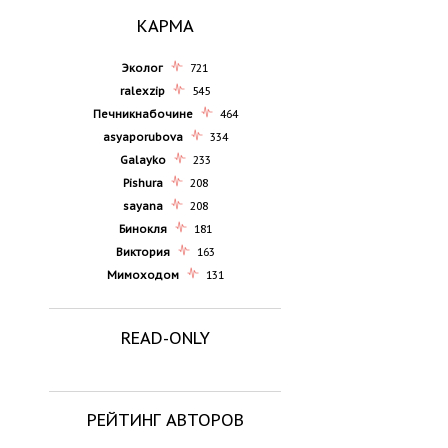
КАРМА
Эколог
721
ralexzip
545
Печникнабочине
464
asyaporubova
334
Galayko
233
Pishura
208
sayana
208
Бинокля
181
Виктория
163
Мимоходом
131
READ-ONLY
РЕЙТИНГ АВТОРОВ