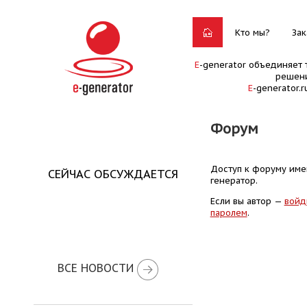
Кто мы?
Зак
E
-generator объединяет 
решени
E
-generator.
Форум
Доступ к форуму имею
СЕЙЧАС ОБСУЖДАЕТСЯ
генератор.
Если вы автор —
войд
паролем
.
ВСЕ НОВОСТИ