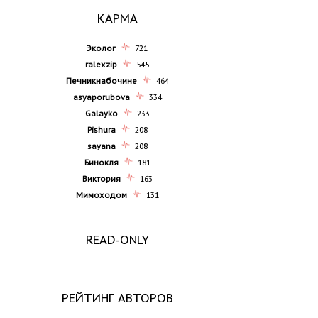
КАРМА
Эколог
721
ralexzip
545
Печникнабочине
464
asyaporubova
334
Galayko
233
Pishura
208
sayana
208
Бинокля
181
Виктория
163
Мимоходом
131
READ-ONLY
РЕЙТИНГ АВТОРОВ