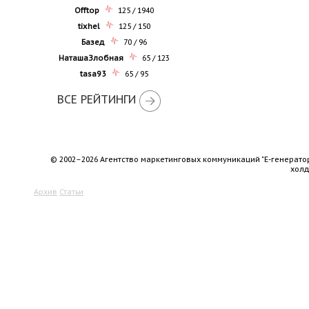
Offtop
125 / 1940
tixhel
125 / 150
Базед
70 / 96
НаташаЗлобная
65 / 123
tasa93
65 / 95
ВСЕ РЕЙТИНГИ
© 2002–2026 Агентство маркетинговых коммуникаций "Е-генерато
хол
Архив
Статьи