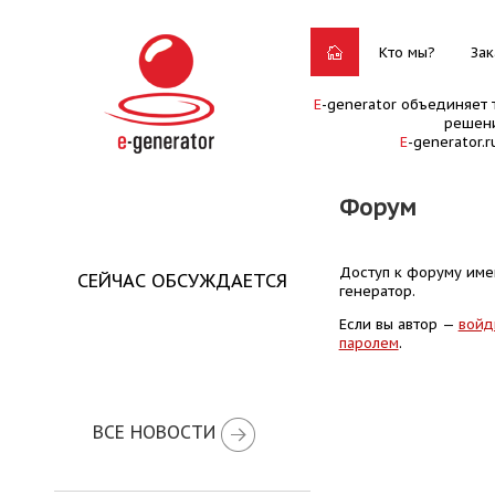
Кто мы?
Зак
E
-generator объединяет 
решени
E
-generator.
Форум
Доступ к форуму имею
СЕЙЧАС ОБСУЖДАЕТСЯ
генератор.
Если вы автор —
войд
паролем
.
ВСЕ НОВОСТИ