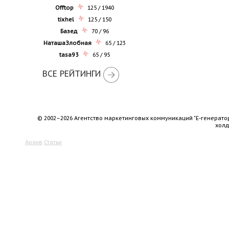
Offtop
125 / 1940
tixhel
125 / 150
Базед
70 / 96
НаташаЗлобная
65 / 123
tasa93
65 / 95
ВСЕ РЕЙТИНГИ
© 2002–2026 Агентство маркетинговых коммуникаций "Е-генерато
хол
Архив
Статьи