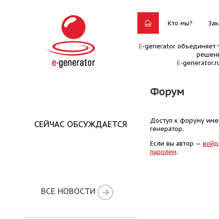
Кто мы?
Зак
E
-generator объединяет 
решени
E
-generator.
Форум
Доступ к форуму имею
СЕЙЧАС ОБСУЖДАЕТСЯ
генератор.
Если вы автор —
войд
паролем
.
ВСЕ НОВОСТИ