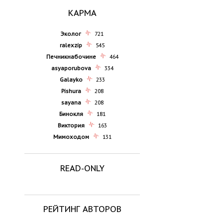
КАРМА
Эколог
721
ralexzip
545
Печникнабочине
464
asyaporubova
334
Galayko
233
Pishura
208
sayana
208
Бинокля
181
Виктория
163
Мимоходом
131
READ-ONLY
РЕЙТИНГ АВТОРОВ