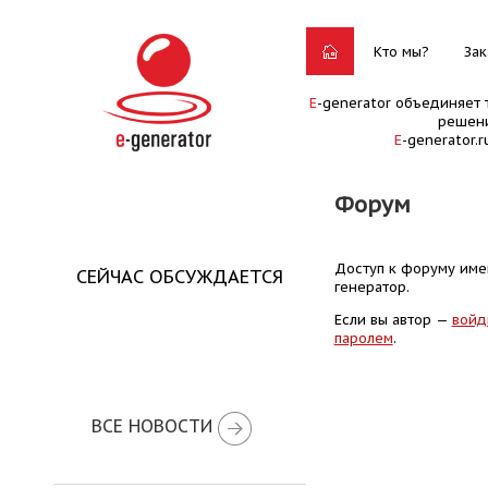
Кто мы?
Зак
E
-generator объединяет 
решени
E
-generator.
Форум
Доступ к форуму имею
СЕЙЧАС ОБСУЖДАЕТСЯ
генератор.
Если вы автор —
войд
паролем
.
ВСЕ НОВОСТИ