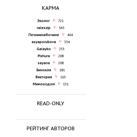
КАРМА
Эколог
721
ralexzip
545
Печникнабочине
464
asyaporubova
334
Galayko
233
Pishura
208
sayana
208
Бинокля
181
Виктория
163
Мимоходом
131
READ-ONLY
РЕЙТИНГ АВТОРОВ