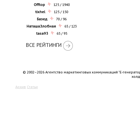
Offtop
125 / 1940
tixhel
125 / 150
Базед
70 / 96
НаташаЗлобная
65 / 123
tasa93
65 / 95
ВСЕ РЕЙТИНГИ
© 2002–2026 Агентство маркетинговых коммуникаций "Е-генерато
хол
Архив
Статьи