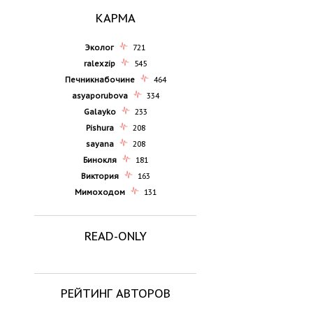
КАРМА
Эколог
721
ralexzip
545
Печникнабочине
464
asyaporubova
334
Galayko
233
Pishura
208
sayana
208
Бинокля
181
Виктория
163
Мимоходом
131
READ-ONLY
РЕЙТИНГ АВТОРОВ