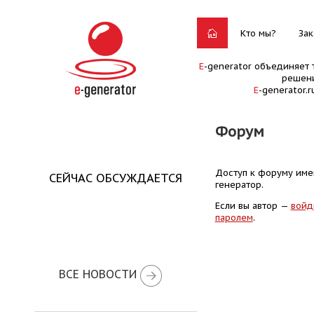
Кто мы?
Зак
E
-generator объединяет 
решени
E
-generator.
Форум
Доступ к форуму имею
СЕЙЧАС ОБСУЖДАЕТСЯ
генератор.
Если вы автор —
войд
паролем
.
ВСЕ НОВОСТИ