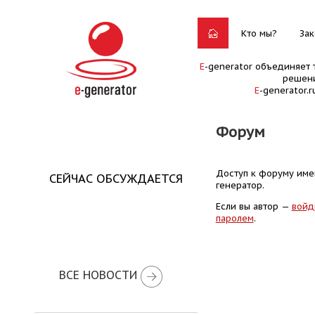
Кто мы?
Зак
E
-generator объединяет 
решени
E
-generator.
Форум
Доступ к форуму имею
СЕЙЧАС ОБСУЖДАЕТСЯ
генератор.
Если вы автор —
войд
паролем
.
ВСЕ НОВОСТИ