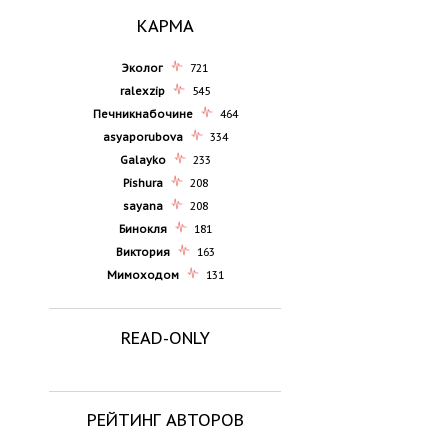
КАРМА
Эколог
721
ralexzip
545
Печникнабочине
464
asyaporubova
334
Galayko
233
Pishura
208
sayana
208
Бинокля
181
Виктория
163
Мимоходом
131
READ-ONLY
РЕЙТИНГ АВТОРОВ