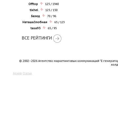
Offtop
125 / 1940
tixhel
125 / 150
Базед
70 / 96
НаташаЗлобная
65 / 123
tasa93
65 / 95
ВСЕ РЕЙТИНГИ
© 2002–2026 Агентство маркетинговых коммуникаций "Е-генерато
хол
Архив
Статьи