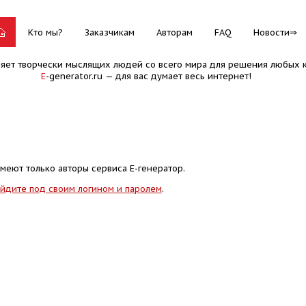
Кто мы?
Заказчикам
Авторам
FAQ
Новости
няет творчески мыслящих людей со всего мира для решения любых к
E
-generator.ru — для вас думает весь интернет!
меют только авторы сервиса Е-генератор.
йдите под своим логином и паролем
.