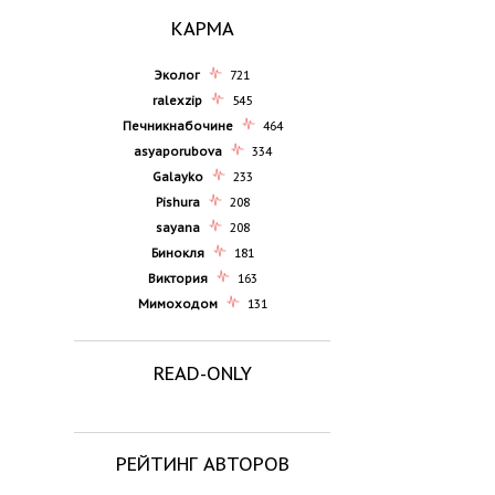
КАРМА
Эколог
721
ralexzip
545
Печникнабочине
464
asyaporubova
334
Galayko
233
Pishura
208
sayana
208
Бинокля
181
Виктория
163
Мимоходом
131
READ-ONLY
РЕЙТИНГ АВТОРОВ