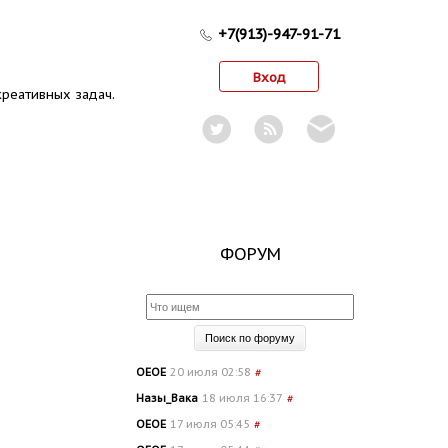
+7(913)-947-91-71
Вход
реативных задач.
ФОРУМ
OEOE
20 июля 02:58
#
Назы_Вака
18 июля 16:37
#
OEOE
17 июля 05:45
#