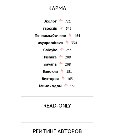
КАРМА
Эколог
721
ralexzip
545
Печникнабочине
464
asyaporubova
334
Galayko
233
Pishura
208
sayana
208
Бинокля
181
Виктория
163
Мимоходом
131
READ-ONLY
РЕЙТИНГ АВТОРОВ