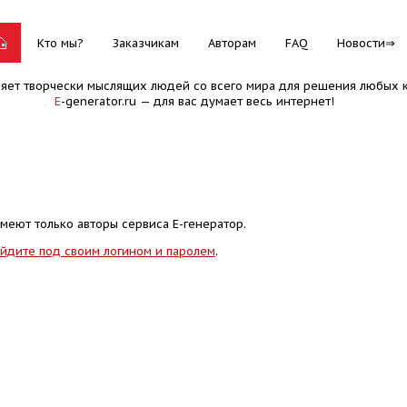
Кто мы?
Заказчикам
Авторам
FAQ
Новости
няет творчески мыслящих людей со всего мира для решения любых к
E
-generator.ru — для вас думает весь интернет!
меют только авторы сервиса Е-генератор.
йдите под своим логином и паролем
.