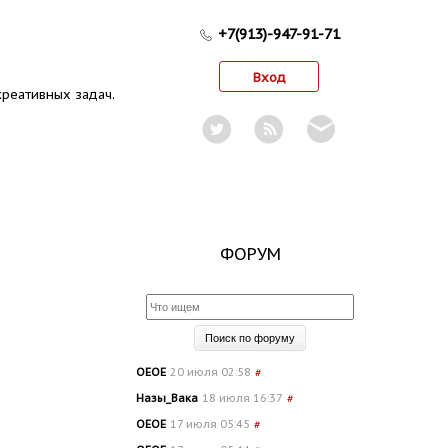
+7(913)-947-91-71
Вход
реативных задач.
ФОРУМ
OEOE
20 июля 02:58
#
Назы_Вака
18 июля 16:37
#
OEOE
17 июля 05:45
#