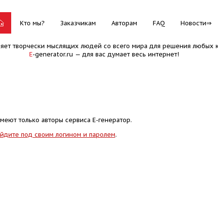
Кто мы?
Заказчикам
Авторам
FAQ
Новости
няет творчески мыслящих людей со всего мира для решения любых к
E
-generator.ru — для вас думает весь интернет!
меют только авторы сервиса Е-генератор.
йдите под своим логином и паролем
.