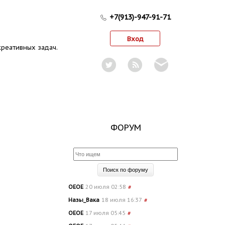
+7(913)-947-91-71
Вход
реативных задач.
ФОРУМ
OEOE
20 июля 02:58
#
Назы_Вака
18 июля 16:37
#
OEOE
17 июля 05:45
#