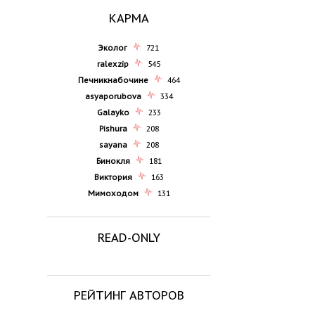
КАРМА
Эколог
721
ralexzip
545
Печникнабочине
464
asyaporubova
334
Galayko
233
Pishura
208
sayana
208
Бинокля
181
Виктория
163
Мимоходом
131
READ-ONLY
РЕЙТИНГ АВТОРОВ