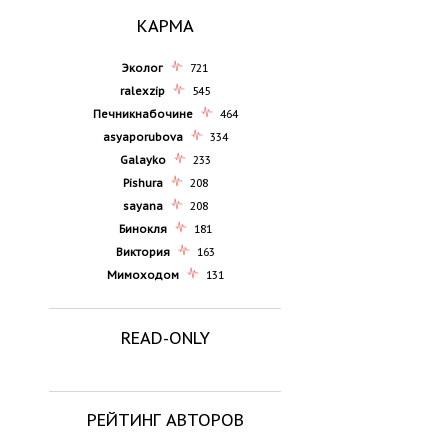
КАРМА
Эколог
721
ralexzip
545
Печникнабочине
464
asyaporubova
334
Galayko
233
Pishura
208
sayana
208
Бинокля
181
Виктория
163
Мимоходом
131
READ-ONLY
РЕЙТИНГ АВТОРОВ