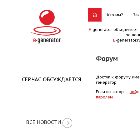
Кто мы?
Зак
E
-generator объединяет 
решени
E
-generator.
Форум
Доступ к форуму имею
СЕЙЧАС ОБСУЖДАЕТСЯ
генератор.
Если вы автор —
войд
паролем
.
ВСЕ НОВОСТИ