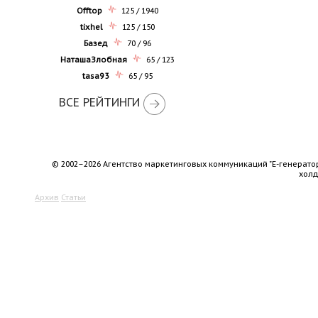
Offtop
125 / 1940
tixhel
125 / 150
Базед
70 / 96
НаташаЗлобная
65 / 123
tasa93
65 / 95
ВСЕ РЕЙТИНГИ
© 2002–2026 Агентство маркетинговых коммуникаций "Е-генерато
хол
Архив
Статьи