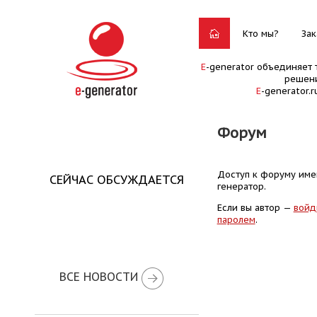
Кто мы?
Зак
E
-generator объединяет 
решени
E
-generator.
Форум
Доступ к форуму имею
СЕЙЧАС ОБСУЖДАЕТСЯ
генератор.
Если вы автор —
войд
паролем
.
ВСЕ НОВОСТИ