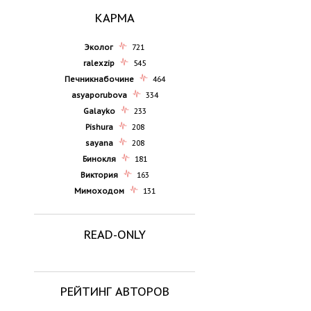
КАРМА
Эколог
721
ralexzip
545
Печникнабочине
464
asyaporubova
334
Galayko
233
Pishura
208
sayana
208
Бинокля
181
Виктория
163
Мимоходом
131
READ-ONLY
РЕЙТИНГ АВТОРОВ