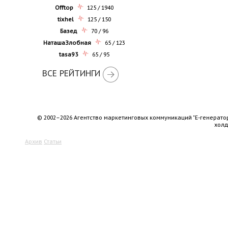
Offtop
125 / 1940
tixhel
125 / 150
Базед
70 / 96
НаташаЗлобная
65 / 123
tasa93
65 / 95
ВСЕ РЕЙТИНГИ
© 2002–2026 Агентство маркетинговых коммуникаций "Е-генерато
хол
Архив
Статьи