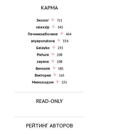
КАРМА
Эколог
721
ralexzip
545
Печникнабочине
464
asyaporubova
334
Galayko
233
Pishura
208
sayana
208
Бинокля
181
Виктория
163
Мимоходом
131
READ-ONLY
РЕЙТИНГ АВТОРОВ