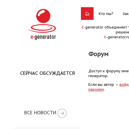
Кто мы?
Зак
E
-generator объединяет 
решени
E
-generator.
Форум
Доступ к форуму имею
СЕЙЧАС ОБСУЖДАЕТСЯ
генератор.
Если вы автор —
войд
паролем
.
ВСЕ НОВОСТИ