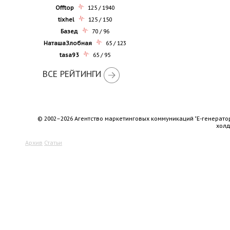
Offtop
125 / 1940
tixhel
125 / 150
Базед
70 / 96
НаташаЗлобная
65 / 123
tasa93
65 / 95
ВСЕ РЕЙТИНГИ
© 2002–2026 Агентство маркетинговых коммуникаций "Е-генерато
хол
Архив
Статьи