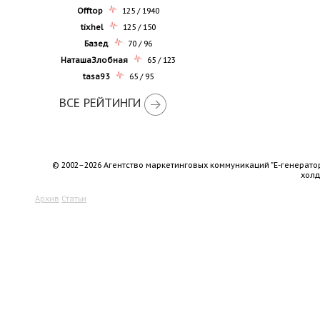
Offtop
125 / 1940
tixhel
125 / 150
Базед
70 / 96
НаташаЗлобная
65 / 123
tasa93
65 / 95
ВСЕ РЕЙТИНГИ
© 2002–2026 Агентство маркетинговых коммуникаций "Е-генерато
хол
Архив
Статьи