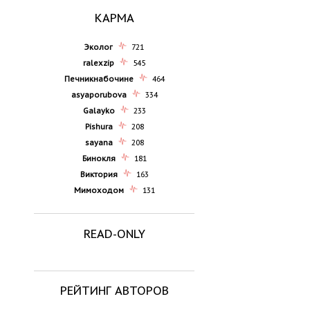
КАРМА
Эколог
721
ralexzip
545
Печникнабочине
464
asyaporubova
334
Galayko
233
Pishura
208
sayana
208
Бинокля
181
Виктория
163
Мимоходом
131
READ-ONLY
РЕЙТИНГ АВТОРОВ