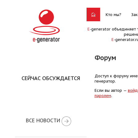
Кто мы?
Зак
E
-generator объединяет 
решени
E
-generator.
Форум
Доступ к форуму имею
СЕЙЧАС ОБСУЖДАЕТСЯ
генератор.
Если вы автор —
войд
паролем
.
ВСЕ НОВОСТИ