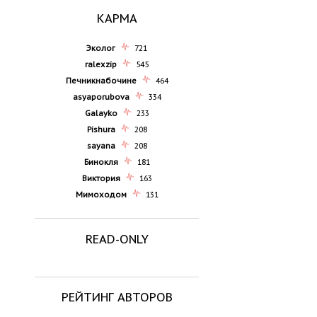
КАРМА
Эколог
721
ralexzip
545
Печникнабочине
464
asyaporubova
334
Galayko
233
Pishura
208
sayana
208
Бинокля
181
Виктория
163
Мимоходом
131
READ-ONLY
РЕЙТИНГ АВТОРОВ