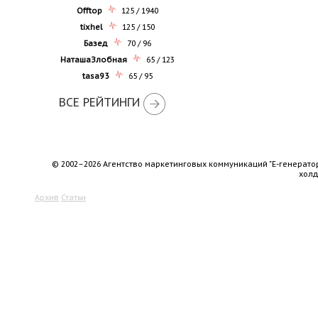
Offtop
125 / 1940
tixhel
125 / 150
Базед
70 / 96
НаташаЗлобная
65 / 123
tasa93
65 / 95
ВСЕ РЕЙТИНГИ
© 2002–2026 Агентство маркетинговых коммуникаций "Е-генерато
хол
Архив
Статьи