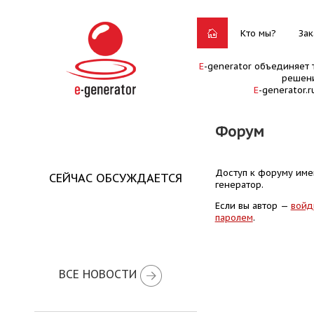
Кто мы?
Зак
E
-generator объединяет 
решени
E
-generator.
Форум
Доступ к форуму имею
СЕЙЧАС ОБСУЖДАЕТСЯ
генератор.
Если вы автор —
войд
паролем
.
ВСЕ НОВОСТИ