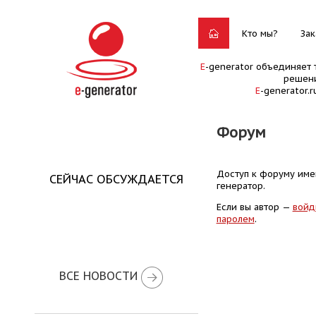
Кто мы?
Зак
E
-generator объединяет 
решени
E
-generator.
Форум
Доступ к форуму имею
СЕЙЧАС ОБСУЖДАЕТСЯ
генератор.
Если вы автор —
войд
паролем
.
ВСЕ НОВОСТИ