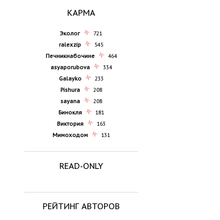
КАРМА
Эколог
721
ralexzip
545
Печникнабочине
464
asyaporubova
334
Galayko
233
Pishura
208
sayana
208
Бинокля
181
Виктория
163
Мимоходом
131
READ-ONLY
РЕЙТИНГ АВТОРОВ