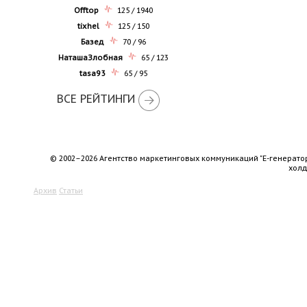
Offtop
125 / 1940
tixhel
125 / 150
Базед
70 / 96
НаташаЗлобная
65 / 123
tasa93
65 / 95
ВСЕ РЕЙТИНГИ
© 2002–2026 Агентство маркетинговых коммуникаций "Е-генерато
хол
Архив
Статьи