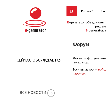
Кто мы?
Зак
E
-generator объединяет 
решени
E
-generator.
Форум
Доступ к форуму имею
СЕЙЧАС ОБСУЖДАЕТСЯ
генератор.
Если вы автор —
войд
паролем
.
ВСЕ НОВОСТИ