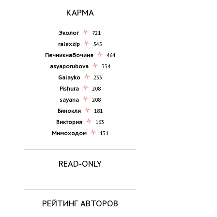
КАРМА
Эколог
721
ralexzip
545
Печникнабочине
464
asyaporubova
334
Galayko
233
Pishura
208
sayana
208
Бинокля
181
Виктория
163
Мимоходом
131
READ-ONLY
РЕЙТИНГ АВТОРОВ