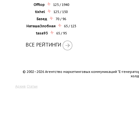
Offtop
125 / 1940
tixhel
125 / 150
Базед
70 / 96
НаташаЗлобная
65 / 123
tasa93
65 / 95
ВСЕ РЕЙТИНГИ
© 2002–2026 Агентство маркетинговых коммуникаций "Е-генерато
хол
Архив
Статьи