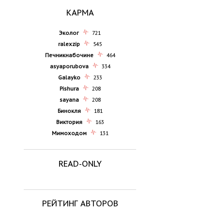
КАРМА
Эколог
721
ralexzip
545
Печникнабочине
464
asyaporubova
334
Galayko
233
Pishura
208
sayana
208
Бинокля
181
Виктория
163
Мимоходом
131
READ-ONLY
РЕЙТИНГ АВТОРОВ