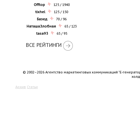
Offtop
125 / 1940
tixhel
125 / 150
Базед
70 / 96
НаташаЗлобная
65 / 123
tasa93
65 / 95
ВСЕ РЕЙТИНГИ
© 2002–2026 Агентство маркетинговых коммуникаций "Е-генерато
хол
Архив
Статьи