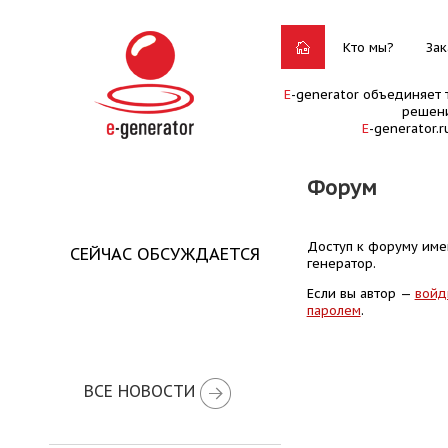
Кто мы?
Зак
E
-generator объединяет 
решени
E
-generator.
Форум
Доступ к форуму имею
СЕЙЧАС ОБСУЖДАЕТСЯ
генератор.
Если вы автор —
войд
паролем
.
ВСЕ НОВОСТИ