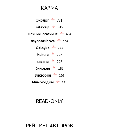
КАРМА
Эколог
721
ralexzip
545
Печникнабочине
464
asyaporubova
334
Galayko
233
Pishura
208
sayana
208
Бинокля
181
Виктория
163
Мимоходом
131
READ-ONLY
РЕЙТИНГ АВТОРОВ