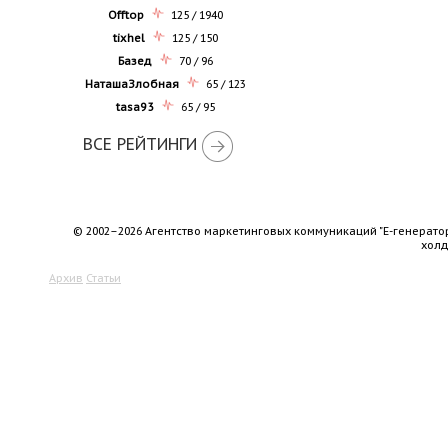
Offtop
125 / 1940
tixhel
125 / 150
Базед
70 / 96
НаташаЗлобная
65 / 123
tasa93
65 / 95
ВСЕ РЕЙТИНГИ
© 2002–2026 Агентство маркетинговых коммуникаций "Е-генерато
хол
Архив
Статьи