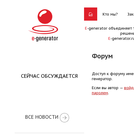
Кто мы?
Зак
E
-generator объединяет 
решени
E
-generator.
Форум
Доступ к форуму имею
СЕЙЧАС ОБСУЖДАЕТСЯ
генератор.
Если вы автор —
войд
паролем
.
ВСЕ НОВОСТИ