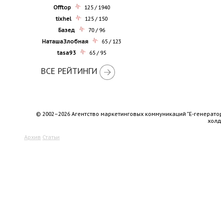
Offtop
125 / 1940
tixhel
125 / 150
Базед
70 / 96
НаташаЗлобная
65 / 123
tasa93
65 / 95
ВСЕ РЕЙТИНГИ
© 2002–2026 Агентство маркетинговых коммуникаций "Е-генерато
хол
Архив
Статьи