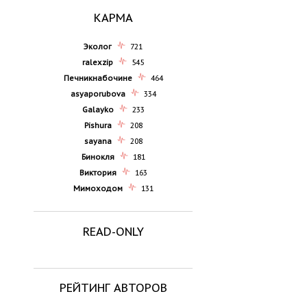
КАРМА
Эколог
721
ralexzip
545
Печникнабочине
464
asyaporubova
334
Galayko
233
Pishura
208
sayana
208
Бинокля
181
Виктория
163
Мимоходом
131
READ-ONLY
РЕЙТИНГ АВТОРОВ