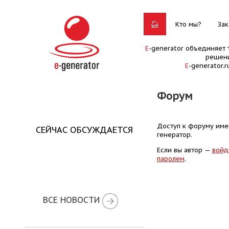
Кто мы?
Зак
E
-generator объединяет 
решени
E
-generator.
Форум
Доступ к форуму имею
СЕЙЧАС ОБСУЖДАЕТСЯ
генератор.
Если вы автор —
войд
паролем
.
ВСЕ НОВОСТИ