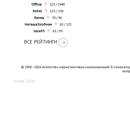
Offtop
125 / 1940
tixhel
125 / 150
Базед
70 / 96
НаташаЗлобная
65 / 123
tasa93
65 / 95
ВСЕ РЕЙТИНГИ
© 2002–2026 Агентство маркетинговых коммуникаций "Е-генерато
хол
Архив
Статьи