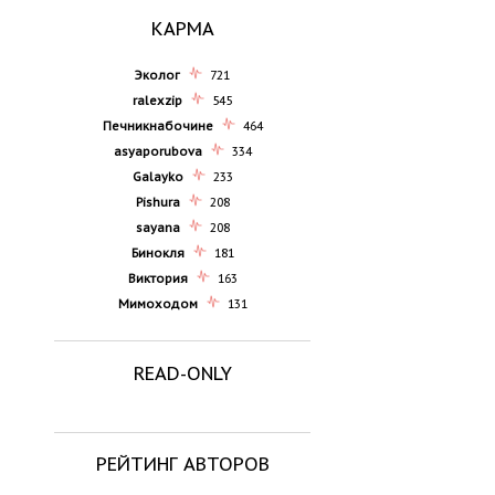
КАРМА
Эколог
721
ralexzip
545
Печникнабочине
464
asyaporubova
334
Galayko
233
Pishura
208
sayana
208
Бинокля
181
Виктория
163
Мимоходом
131
READ-ONLY
РЕЙТИНГ АВТОРОВ