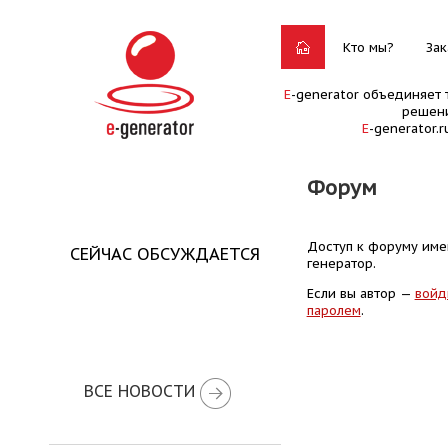
Кто мы?
Зак
E
-generator объединяет 
решени
E
-generator.
Форум
Доступ к форуму имею
СЕЙЧАС ОБСУЖДАЕТСЯ
генератор.
Если вы автор —
войд
паролем
.
ВСЕ НОВОСТИ