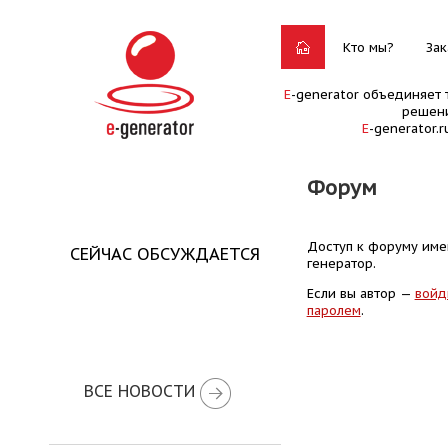
Кто мы?
Зак
E
-generator объединяет 
решени
E
-generator.
Форум
Доступ к форуму имею
СЕЙЧАС ОБСУЖДАЕТСЯ
генератор.
Если вы автор —
войд
паролем
.
ВСЕ НОВОСТИ