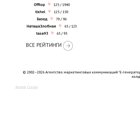
Offtop
125 / 1940
tixhel
125 / 150
Базед
70 / 96
НаташаЗлобная
65 / 123
tasa93
65 / 95
ВСЕ РЕЙТИНГИ
© 2002–2026 Агентство маркетинговых коммуникаций "Е-генерато
хол
Архив
Статьи