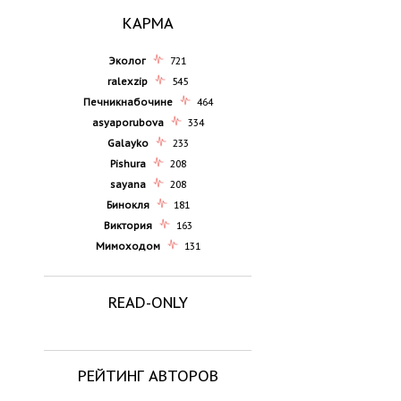
КАРМА
Эколог
721
ralexzip
545
Печникнабочине
464
asyaporubova
334
Galayko
233
Pishura
208
sayana
208
Бинокля
181
Виктория
163
Мимоходом
131
READ-ONLY
РЕЙТИНГ АВТОРОВ