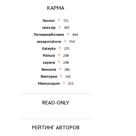
КАРМА
Эколог
721
ralexzip
545
Печникнабочине
464
asyaporubova
334
Galayko
233
Pishura
208
sayana
208
Бинокля
181
Виктория
163
Мимоходом
131
READ-ONLY
РЕЙТИНГ АВТОРОВ