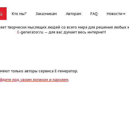
Кто мы?
Заказчикам
Авторам
FAQ
Новости
няет творчески мыслящих людей со всего мира для решения любых к
E
-generator.ru — для вас думает весь интернет!
меют только авторы сервиса Е-генератор.
йдите под своим логином и паролем
.