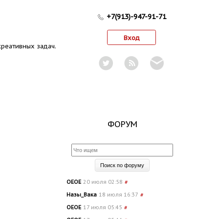
+7(913)-947-91-71
Вход
реативных задач.
ФОРУМ
OEOE
20 июля 02:58
#
Назы_Вака
18 июля 16:37
#
OEOE
17 июля 05:45
#