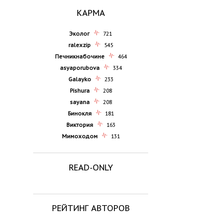
КАРМА
Эколог
721
ralexzip
545
Печникнабочине
464
asyaporubova
334
Galayko
233
Pishura
208
sayana
208
Бинокля
181
Виктория
163
Мимоходом
131
READ-ONLY
РЕЙТИНГ АВТОРОВ