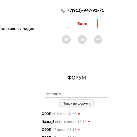
+7(913)-947-91-71
Вход
реативных задач.
ФОРУМ
OEOE
20 июля 02:58
#
Назы_Вака
18 июля 16:37
#
OEOE
17 июля 05:45
#