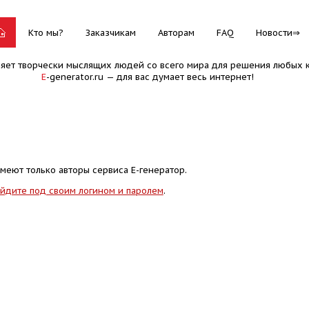
Кто мы?
Заказчикам
Авторам
FAQ
Новости
няет творчески мыслящих людей со всего мира для решения любых к
E
-generator.ru — для вас думает весь интернет!
меют только авторы сервиса Е-генератор.
йдите под своим логином и паролем
.