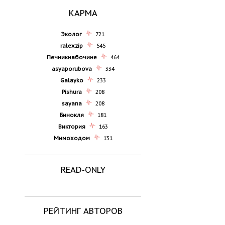
КАРМА
Эколог
721
ralexzip
545
Печникнабочине
464
asyaporubova
334
Galayko
233
Pishura
208
sayana
208
Бинокля
181
Виктория
163
Мимоходом
131
READ-ONLY
РЕЙТИНГ АВТОРОВ