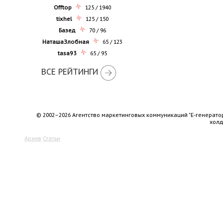
Offtop
125 / 1940
tixhel
125 / 150
Базед
70 / 96
НаташаЗлобная
65 / 123
tasa93
65 / 95
ВСЕ РЕЙТИНГИ
© 2002–2026 Агентство маркетинговых коммуникаций "Е-генерато
хол
Архив
Статьи