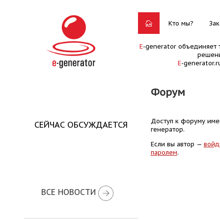
Кто мы?
Зак
E
-generator объединяет 
решени
E
-generator.
Форум
Доступ к форуму имею
СЕЙЧАС ОБСУЖДАЕТСЯ
генератор.
Если вы автор —
войд
паролем
.
ВСЕ НОВОСТИ