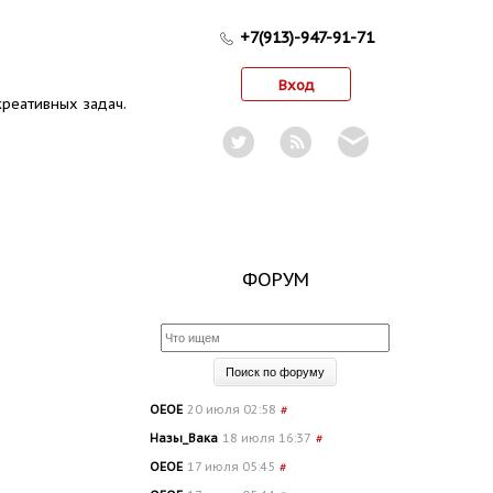
+7(913)-947-91-71
Вход
реативных задач.
ФОРУМ
OEOE
20 июля 02:58
#
Назы_Вака
18 июля 16:37
#
OEOE
17 июля 05:45
#