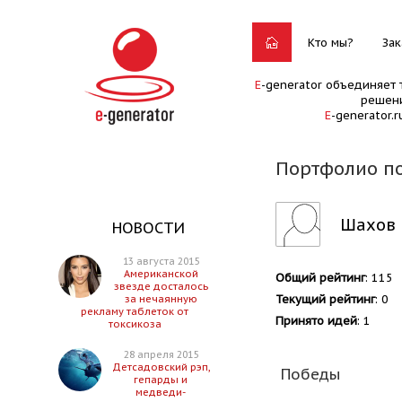
Кто мы?
Зак
E
-generator объединяет 
решени
E
-generator.
Портфолио п
Шахов 
НОВОСТИ
13 августа 2015
Американской
Общий рейтинг
: 115
звезде досталось
Текущий рейтинг
: 0
за нечаянную
рекламу таблеток от
Принято идей
: 1
токсикоза
28 апреля 2015
Детсадовский рэп,
Победы
гепарды и
медведи-