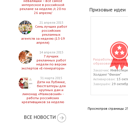
неваляшки – все самое
интересное в российской
Призовые идеи
рекламе за неделю /с 20 по
26 апреля/
21 апреля 2015
Семь лучших работ
российских
рекламных
агентств за неделю (13-19
апреля)
14 апреля 2015
7 лучших
Разработка названи
рекламных работ
образовательного с
недели по версии
экспертов «Е-генератора»
:
Заказчик
Инвестиц
Холдинг "Финам"
31 марта 2015
:
Активирован
15 окт
Дети на Лубянке,
:
Завершён
29 октяб
бюстгалтеры для
крупных дам и
лимонад «Маяковский» -
работы российских
креативщиков за неделю
Просмотров страницы: 2
ВСЕ НОВОСТИ