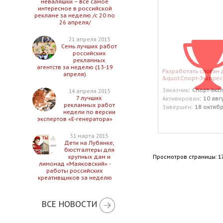
неваляшки – все самое
интересное в российской
рекламе за неделю /с 20 по
26 апреля/
21 апреля 2015
Семь лучших работ
российских
рекламных
агентств за неделю (13-19
Разработать слоган 
апреля)
&quot;Спорт-Экспрес
:
Заказчик
Спорт-экс
14 апреля 2015
:
7 лучших
Активирован
10 авг
рекламных работ
:
Завершён
18 октяб
недели по версии
экспертов «Е-генератора»
31 марта 2015
Дети на Лубянке,
бюстгалтеры для
Просмотров страницы: 1
крупных дам и
лимонад «Маяковский» -
работы российских
креативщиков за неделю
ВСЕ НОВОСТИ