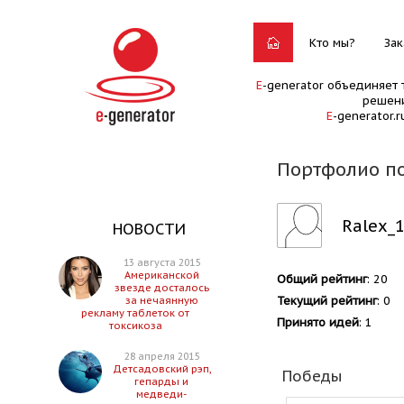
Кто мы?
Зак
E
-generator объединяет 
решени
E
-generator.
Портфолио по
Ralex_
НОВОСТИ
13 августа 2015
Американской
Общий рейтинг
: 20
звезде досталось
Текущий рейтинг
: 0
за нечаянную
рекламу таблеток от
Принято идей
: 1
токсикоза
28 апреля 2015
Детсадовский рэп,
Победы
гепарды и
медведи-