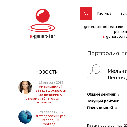
Кто мы?
Зак
E
-generator объединяет 
решени
E
-generator.
Портфолио п
Мельни
НОВОСТИ
Леонид
13 августа 2015
Американской
звезде досталось
Общий рейтинг
: 5
за нечаянную
рекламу таблеток от
Текущий рейтинг
: 0
токсикоза
Принято идей
: 0
28 апреля 2015
Детсадовский рэп,
гепарды и
медведи-
Просмотров страницы: 2