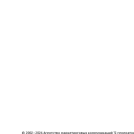
© 2002–2026 Агентство маркетинговых коммуникаций "Е-генерато