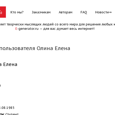
Кто мы?
Заказчикам
Авторам
FAQ
Новости
няет творчески мыслящих людей со всего мира для решения любых к
E
-generator.ru — для вас думает весь интернет!
пользователя Олина Елена
а Елена
0
.08.1985
ти:
Студент