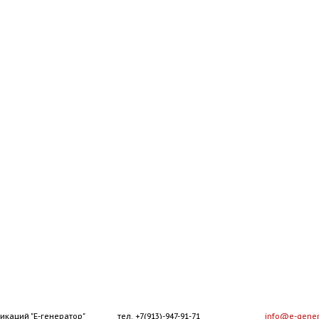
икаций "Е-генератор"
тел. +7(913)-947-91-71
info@e-gener