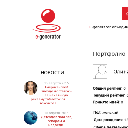
E
-generator объеди
Портфолио 
Олин
НОВОСТИ
13 августа 2015
Американской
Общий рейтинг
: 0
звезде досталось
Текущий рейтинг
: 
за нечаянную
рекламу таблеток от
Принято идей
: 0
токсикоза
Пол:
женский
28 апреля 2015
Детсадовский рэп,
Дата рождения:
18
гепарды и
медведи-
Сфера деятельнос