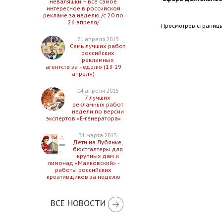
неваляшки – все самое
интересное в российской
рекламе за неделю /с 20 по
26 апреля/
Просмотров страницы
21 апреля 2015
Семь лучших работ
российских
рекламных
агентств за неделю (13-19
апреля)
14 апреля 2015
7 лучших
рекламных работ
недели по версии
экспертов «Е-генератора»
31 марта 2015
Дети на Лубянке,
бюстгалтеры для
крупных дам и
лимонад «Маяковский» -
работы российских
креативщиков за неделю
ВСЕ НОВОСТИ