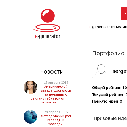
E
-generator объеди
Портфолио 
serge
НОВОСТИ
13 августа 2015
Американской
Общий рейтинг
: 10
звезде досталось
Текущий рейтинг
: 
за нечаянную
рекламу таблеток от
Принято идей
: 0
токсикоза
28 апреля 2015
Детсадовский рэп,
Призовые ид
гепарды и
медведи-