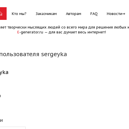
Кто мы?
Заказчикам
Авторам
FAQ
Новости
няет творчески мыслящих людей со всего мира для решения любых к
E
-generator.ru — для вас думает весь интернет!
пользователя sergeyka
yka
0
еи