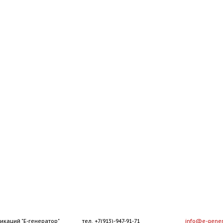
икаций "Е-генератор"
тел. +7(913)-947-91-71
info@e-gener