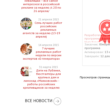
неваляшки – все самое
интересное в российской
рекламе за неделю /с 20 по
26 апреля/
21 апреля 2015
Семь лучших работ
российских
рекламных
агентств за неделю (13-19
Разработать шутк
апреля)
программы &quot
Ньюс&quot;. Откр
:
Заказчик
Юморис
14 апреля 2015
тестовый заказ.
программа
7 лучших
:
рекламных работ
Активирован
13 
недели по версии
:
Завершён
12 дек
экспертов «Е-генератора»
31 марта 2015
Дети на Лубянке,
бюстгалтеры для
Просмотров страницы
крупных дам и
лимонад «Маяковский» -
работы российских
креативщиков за неделю
ВСЕ НОВОСТИ