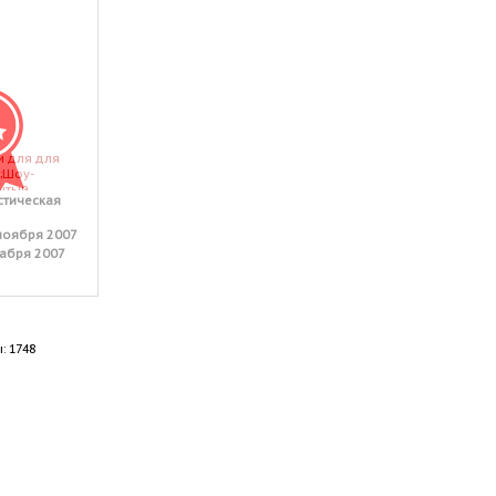
и для для
;Шоу-
ытый
тическая
ноября 2007
абря 2007
: 1748