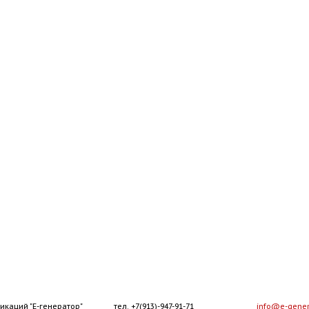
икаций "Е-генератор"
тел. +7(913)-947-91-71
info@e-gener