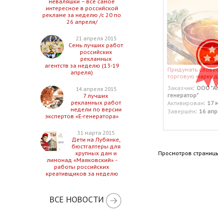
неваляшки – все самое
интересное в российской
рекламе за неделю /с 20 по
26 апреля/
21 апреля 2015
Семь лучших работ
российских
рекламных
агентств за неделю (13-19
Придумать слове
апреля)
торговую марку д
:
Заказчик
ООО "А
14 апреля 2015
генератор"
7 лучших
:
рекламных работ
Активирован
17 
недели по версии
:
Завершён
16 апр
экспертов «Е-генератора»
31 марта 2015
Дети на Лубянке,
бюстгалтеры для
Просмотров страницы
крупных дам и
лимонад «Маяковский» -
работы российских
креативщиков за неделю
ВСЕ НОВОСТИ