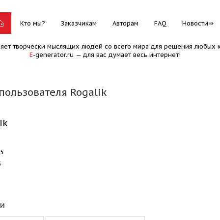
Кто мы?
Заказчикам
Авторам
FAQ
Новости
няет творчески мыслящих людей со всего мира для решения любых к
E
-generator.ru — для вас думает весь интернет!
пользователя Rogalik
ik
35
5
еи