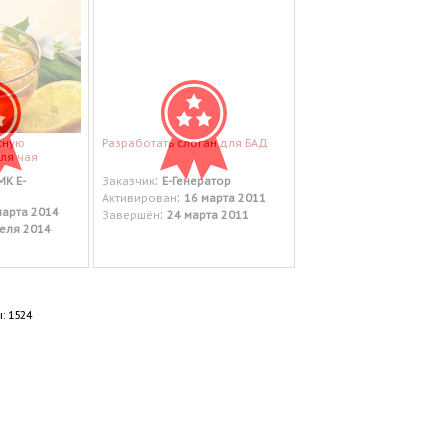
сную
Разработать слоган для БАД
ля чая
:
МК Е-
Заказчик
Е-Генератор
:
Активирован
16 марта 2011
марта 2014
:
Завершён
24 марта 2011
еля 2014
: 1524