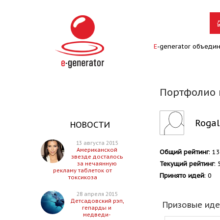
E
-generator объеди
Портфолио 
Rogal
НОВОСТИ
13 августа 2015
Американской
Общий рейтинг
: 1
звезде досталось
Текущий рейтинг
: 
за нечаянную
рекламу таблеток от
Принято идей
: 0
токсикоза
28 апреля 2015
Детсадовский рэп,
Призовые ид
гепарды и
медведи-