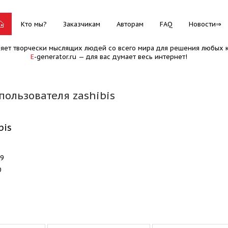
Кто мы?
Заказчикам
Авторам
FAQ
Новости
няет творчески мыслящих людей со всего мира для решения любых к
E
-generator.ru — для вас думает весь интернет!
пользователя zashibis
bis
19
0