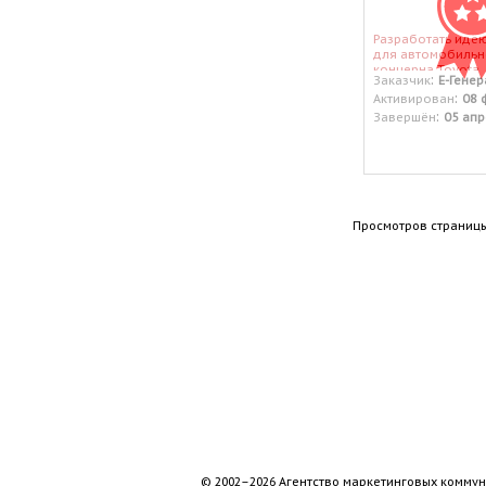
Разработать идею
для автомобильн
концерна Toyota.
:
Заказчик
Е-Генер
:
Активирован
08 
:
Завершён
05 апр
Просмотров страницы
© 2002–2026 Агентство маркетинговых коммун