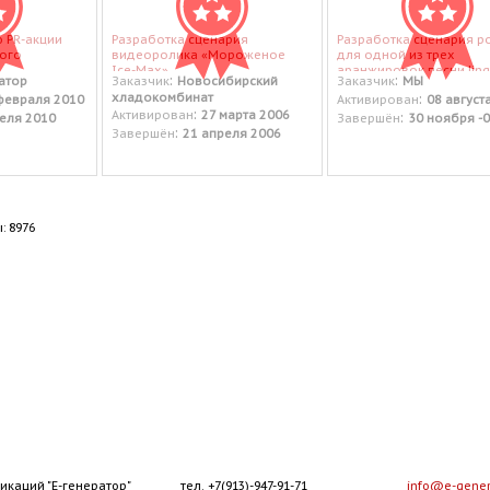
 PR-акции
Разработка сценария
Разработка сценария р
ого
видеоролика «Мороженое
для одной из трех
Ice-Max».
аранжировок песни Jing
:
:
атор
Заказчик
Новосибирский
Заказчик
МЫ
Bells.
хладокомбинат
:
февраля 2010
Активирован
08 август
:
Активирован
27 марта 2006
:
еля 2010
Завершён
30 ноября -
:
Завершён
21 апреля 2006
: 8976
икаций "Е-генератор"
тел. +7(913)-947-91-71
info@e-gener