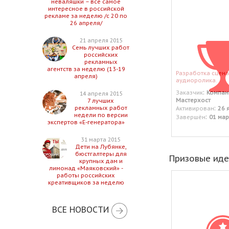
неваляшки – все самое
интересное в российской
рекламе за неделю /с 20 по
26 апреля/
21 апреля 2015
Семь лучших работ
российских
рекламных
агентств за неделю (13-19
Разработка сцен
апреля)
аудиоролика.
:
Заказчик
Компан
14 апреля 2015
Мастерхост
7 лучших
:
рекламных работ
Активирован
26 
недели по версии
:
Завершён
01 мар
экспертов «Е-генератора»
31 марта 2015
Дети на Лубянке,
бюстгалтеры для
Призовые ид
крупных дам и
лимонад «Маяковский» -
работы российских
креативщиков за неделю
ВСЕ НОВОСТИ