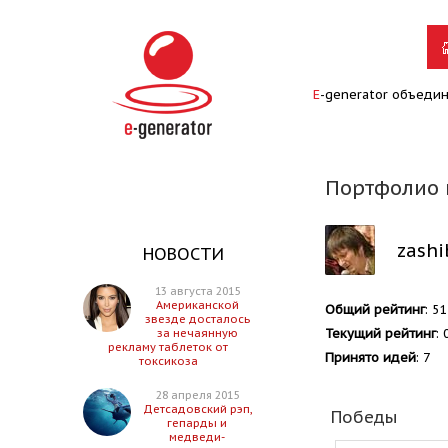
E
-generator объеди
Портфолио 
zashi
НОВОСТИ
13 августа 2015
Американской
Общий рейтинг
: 5
звезде досталось
Текущий рейтинг
: 
за нечаянную
рекламу таблеток от
Принято идей
: 7
токсикоза
28 апреля 2015
Детсадовский рэп,
Победы
гепарды и
медведи-