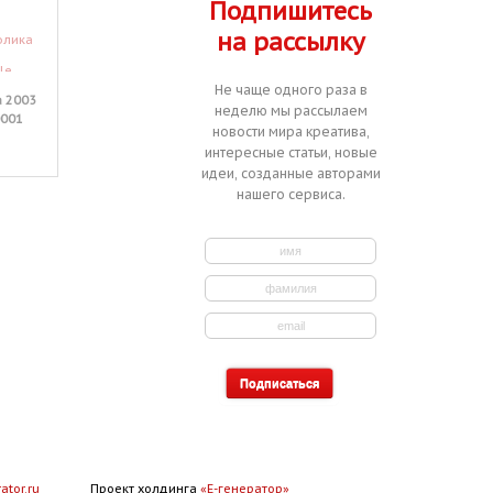
Подпишитесь
на рассылку
олика
Разработка идеи упаковки для
Разработка идеи печатной
леденцовой карамели с
рекламы формата А4 для
le
предполагаемым названием
препарата против аллергии.
:
:
Заказчик
Рocси
Заказчик
МЫ
&quot;Доктор Д&quot;.
Не чаще одного раза в
:
:
а 2003
Активирован
29 января 2003
Активирован
26 мая 2003
неделю мы рассылаем
:
:
0001
Завершён
13 февраля 2003
Завершён
10 июня 2003
новости мира креатива,
интересные статьи, новые
идеи, созданные авторами
нашего сервиса.
ator.ru
Проект холдинга
«Е-генератор»