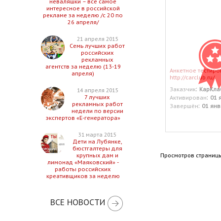
неваляшки – все самое
интересное в российской
рекламе за неделю /с 20 по
26 апреля/
21 апреля 2015
Семь лучших работ
российских
рекламных
агентств за неделю (13-19
Анкетное тестиро
апреля)
http://carclub.ru/
:
Заказчик
КарКла
14 апреля 2015
:
7 лучших
Активирован
01 
рекламных работ
:
Завершён
01 янв
недели по версии
экспертов «Е-генератора»
31 марта 2015
Дети на Лубянке,
бюстгалтеры для
Просмотров страницы
крупных дам и
лимонад «Маяковский» -
работы российских
креативщиков за неделю
ВСЕ НОВОСТИ