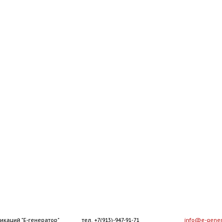
икаций "Е-генератор"
тел. +7(913)-947-91-71
info@e-gener