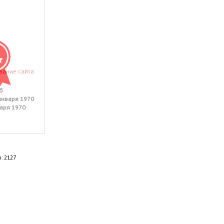
вание сайта
б
января 1970
аря 1970
: 2127