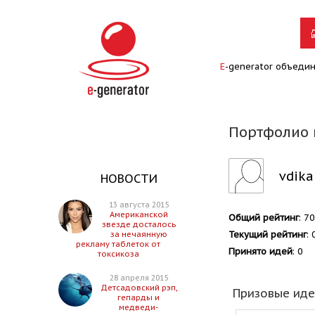
E
-generator объеди
Портфолио 
vdik
НОВОСТИ
13 августа 2015
Американской
Общий рейтинг
: 70
звезде досталось
Текущий рейтинг
: 
за нечаянную
рекламу таблеток от
Принято идей
: 0
токсикоза
28 апреля 2015
Детсадовский рэп,
Призовые ид
гепарды и
медведи-