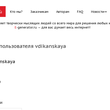
Кто мы?
Заказчикам
Авторам
FAQ
Новости
няет творчески мыслящих людей со всего мира для решения любых к
E
-generator.ru — для вас думает весь интернет!
пользователя vdikanskaya
anskaya
0
еи