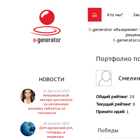
Кто мы?
Зак
E
-generator объединяет 
решени
E
-generator.
Портфолио п
Смели
НОВОСТИ
13 августа 2015
Американской
Общий рейтинг
: 20
звезде досталось
Текущий рейтинг
: 0
за нечаянную
рекламу таблеток от
Принято идей
: 1
токсикоза
28 апреля 2015
Детсадовский рэп,
Победы
гепарды и
медведи-