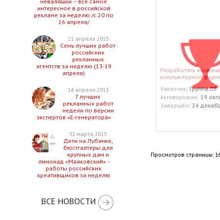
неваляшки – все самое
интересное в российской
рекламе за неделю /с 20 по
26 апреля/
21 апреля 2015
Семь лучших работ
российских
рекламных
агентств за неделю (13-19
Разработать назван
апреля)
компьютерной фирм
:
Заказчик
Группа 05
14 апреля 2015
:
7 лучших
Активирован
19 окт
рекламных работ
:
Завершён
24 декаб
недели по версии
экспертов «Е-генератора»
31 марта 2015
Дети на Лубянке,
бюстгалтеры для
Просмотров страницы: 1
крупных дам и
лимонад «Маяковский» -
работы российских
креативщиков за неделю
ВСЕ НОВОСТИ