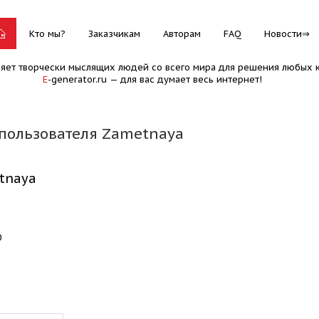
Кто мы?
Заказчикам
Авторам
FAQ
Новости
няет творчески мыслящих людей со всего мира для решения любых к
E
-generator.ru — для вас думает весь интернет!
пользователя Zametnaya
tnaya
0