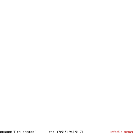
икаций "Е-генератор"
тел. +7(913)-947-91-71
info@e-gener