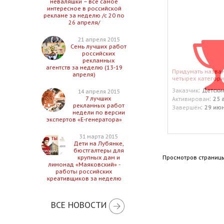
неваляшки – все самое
интересное в российской
рекламе за неделю /с 20 по
26 апреля/
21 апреля 2015
Семь лучших работ
российских
рекламных
агентств за неделю (13-19
Придумать назва
апреля)
четырех категори
:
Заказчик
Детски
14 апреля 2015
:
7 лучших
Активирован
25 
рекламных работ
:
Завершён
29 ию
недели по версии
экспертов «Е-генератора»
31 марта 2015
Дети на Лубянке,
бюстгалтеры для
Просмотров страницы
крупных дам и
лимонад «Маяковский» -
работы российских
креативщиков за неделю
ВСЕ НОВОСТИ