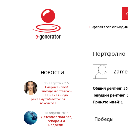
E
-generator объеди
Портфолио 
Zame
НОВОСТИ
13 августа 2015
Американской
Общий рейтинг
: 25
звезде досталось
Текущий рейтинг
: 
за нечаянную
рекламу таблеток от
Принято идей
: 1
токсикоза
28 апреля 2015
Детсадовский рэп,
Победы
гепарды и
медведи-