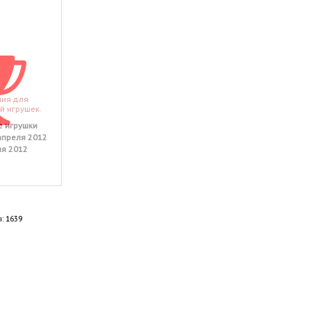
ния для
й игрушек.
е игрушки
апреля 2012
ня 2012
: 1639