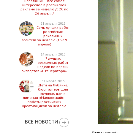
неваляшки – все самое
интересное в российской
рекламе за неделю /с 20 по
26 апреля/
21 апреля 2015
Семь лучших работ
российских
рекламных
агентств за неделю (13-19
апреля)
14 апреля 2015
7 лучших
рекламных работ
недели по версии
экспертов «Е-генератора»
31 марта 2015
Дети на Лубянке,
бюстгалтеры для
крупных дам и
лимонад «Маяковский» -
работы российских
креативщиков за неделю
ВСЕ НОВОСТИ