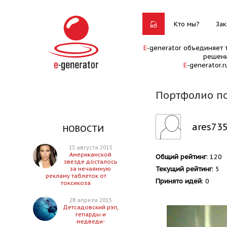
Кто мы?
Зак
E
-generator объединяет 
решени
E
-generator.
Портфолио по
ares73
НОВОСТИ
13 августа 2015
Американской
Общий рейтинг
: 120
звезде досталось
Текущий рейтинг
: 5
за нечаянную
рекламу таблеток от
Принято идей
: 0
токсикоза
28 апреля 2015
Детсадовский рэп,
гепарды и
медведи-