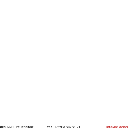
икаций "Е-генератор"
тел. +7(913)-947-91-71
info@e-gener