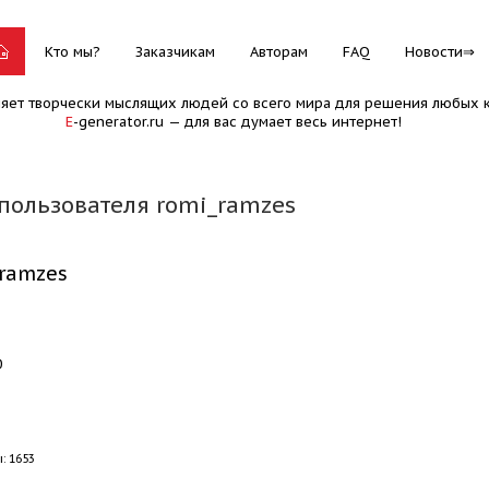
Кто мы?
Заказчикам
Авторам
FAQ
Новости
няет творчески мыслящих людей со всего мира для решения любых к
E
-generator.ru — для вас думает весь интернет!
пользователя romi_ramzes
_ramzes
0
: 1653