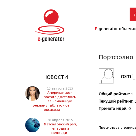
E
-generator объеди
Портфолио 
romi
НОВОСТИ
13 августа 2015
Американской
Общий рейтинг
: 1
звезде досталось
Текущий рейтинг
: 
за нечаянную
рекламу таблеток от
Принято идей
: 0
токсикоза
28 апреля 2015
Детсадовский рэп,
Просмотров страницы
гепарды и
медведи-