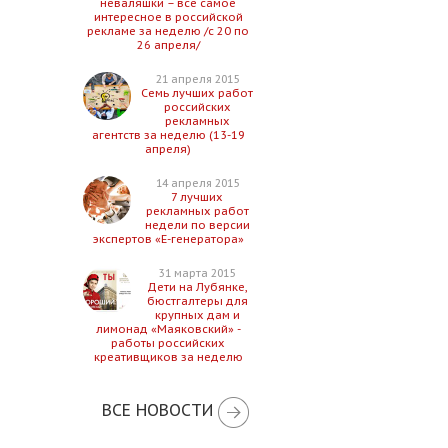
неваляшки – все самое
интересное в российской
рекламе за неделю /с 20 по
26 апреля/
21 апреля 2015
Семь лучших работ
российских
рекламных
агентств за неделю (13-19
апреля)
14 апреля 2015
7 лучших
рекламных работ
недели по версии
экспертов «Е-генератора»
31 марта 2015
Дети на Лубянке,
бюстгалтеры для
крупных дам и
лимонад «Маяковский» -
работы российских
креативщиков за неделю
ВСЕ НОВОСТИ