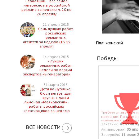
неваляшки – все самое
интересное в российской
рекламе за неделю /с 20 по
26 апреля/
21 апреля 2015
Семь лучших работ
российских
рекламных
агентств за неделю (13-19
Пол:
женский
апреля)
14 апреля 2015
Победы
7 лучших
рекламных работ
недели по версии
экспертов «Е-генератора»
31 марта 2015
Дети на Лубянке,
бюстгалтеры для
крупных дам и
лимонад «Маяковский» -
работы российских
креативщиков за неделю
Требуется звучное я
название. По назва
интуитивно должно 
:
Заказчик
детский ж
понятно что это мо
ВСЕ НОВОСТИ
:
Активирован
05 апр
детский глянец. Без 
использования слов 
:
Завершён
11 июля 
bambino, style.