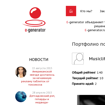
Кто мы?
Зак
E
-generator объединяет 
решени
E
-generator.
Портфолио по
Musicli
НОВОСТИ
13 августа 2015
Американской
Общий рейтинг
: 140
звезде досталось
Текущий рейтинг
: 10
за нечаянную
рекламу таблеток от
Принято идей
: 2
токсикоза
28 апреля 2015
Детсадовский рэп,
гепарды и
медведи-