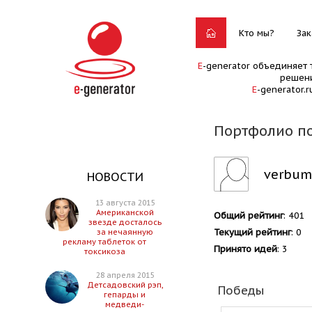
Кто мы?
Зак
E
-generator объединяет 
решени
E
-generator.
Портфолио п
verbum
НОВОСТИ
13 августа 2015
Американской
Общий рейтинг
: 401
звезде досталось
Текущий рейтинг
: 0
за нечаянную
рекламу таблеток от
Принято идей
: 3
токсикоза
28 апреля 2015
Детсадовский рэп,
Победы
гепарды и
медведи-