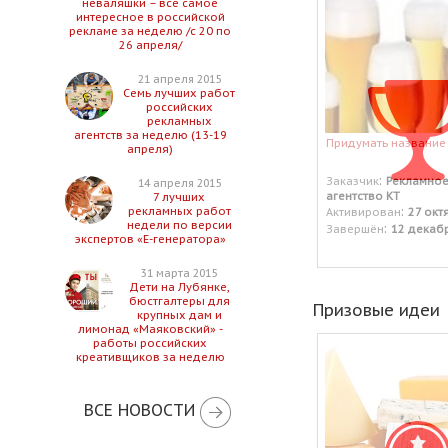
неваляшки – все самое
интересное в российской
рекламе за неделю /с 20 по
26 апреля/
21 апреля 2015
Семь лучших работ
российских
рекламных
агентств за неделю (13-19
Придумать название
апреля)
:
Заказчик
Рекламно
14 апреля 2015
агентство КТ
7 лучших
:
рекламных работ
Активирован
27 окт
недели по версии
:
Завершён
12 декаб
экспертов «Е-генератора»
31 марта 2015
Дети на Лубянке,
бюстгалтеры для
Призовые идеи
крупных дам и
лимонад «Маяковский» -
работы российских
креативщиков за неделю
ВСЕ НОВОСТИ