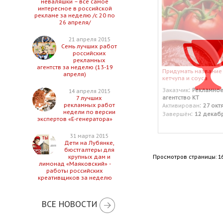
неваляшки – все самое
интересное в российской
рекламе за неделю /с 20 по
26 апреля/
21 апреля 2015
Семь лучших работ
российских
рекламных
агентств за неделю (13-19
Придумать название
апреля)
кетчупа и соуса
:
Заказчик
Рекламно
14 апреля 2015
агентство КТ
7 лучших
:
рекламных работ
Активирован
27 окт
недели по версии
:
Завершён
12 декаб
экспертов «Е-генератора»
31 марта 2015
Дети на Лубянке,
бюстгалтеры для
Просмотров страницы: 1
крупных дам и
лимонад «Маяковский» -
работы российских
креативщиков за неделю
ВСЕ НОВОСТИ