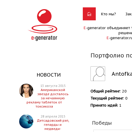
Кто мы?
Зак
E
-generator объединяет 
решени
E
-generator.
Портфолио по
Antofk
НОВОСТИ
13 августа 2015
Американской
Общий рейтинг
: 20
звезде досталось
Текущий рейтинг
: 0
за нечаянную
рекламу таблеток от
Принято идей
: 1
токсикоза
28 апреля 2015
Детсадовский рэп,
Победы
гепарды и
медведи-