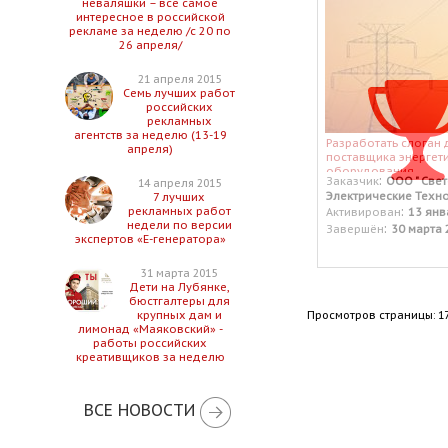
неваляшки – все самое
интересное в российской
рекламе за неделю /с 20 по
26 апреля/
21 апреля 2015
Семь лучших работ
российских
рекламных
агентств за неделю (13-19
Разработать слоган 
апреля)
поставщика энергет
оборудования
:
Заказчик
ООО " Све
14 апреля 2015
Электрические Техн
7 лучших
:
рекламных работ
Активирован
13 янв
недели по версии
:
Завершён
30 марта 
экспертов «Е-генератора»
31 марта 2015
Дети на Лубянке,
бюстгалтеры для
Просмотров страницы: 1
крупных дам и
лимонад «Маяковский» -
работы российских
креативщиков за неделю
ВСЕ НОВОСТИ