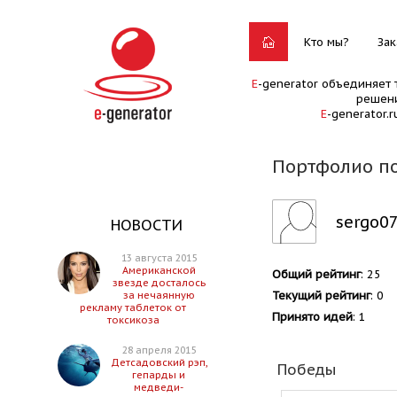
Кто мы?
Зак
E
-generator объединяет 
решени
E
-generator.
Портфолио по
sergo0
НОВОСТИ
13 августа 2015
Американской
Общий рейтинг
: 25
звезде досталось
Текущий рейтинг
: 0
за нечаянную
рекламу таблеток от
Принято идей
: 1
токсикоза
28 апреля 2015
Детсадовский рэп,
Победы
гепарды и
медведи-