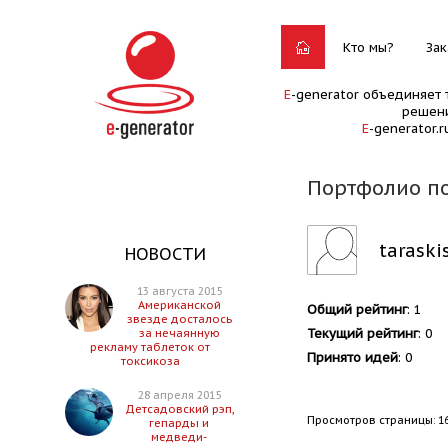
Кто мы?
Зак
E
-generator объединяет 
решени
E
-generator.
Портфолио по
taraski
НОВОСТИ
13 августа 2015
Американской
Общий рейтинг
: 1
звезде досталось
Текущий рейтинг
: 0
за нечаянную
рекламу таблеток от
Принято идей
: 0
токсикоза
28 апреля 2015
Детсадовский рэп,
Просмотров страницы: 1
гепарды и
медведи-