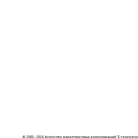
© 2002–2026 Агентство маркетинговых коммуникаций "Е-генерато